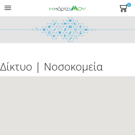
0
Mενού
Δίκτυο | Νοσοκομεία