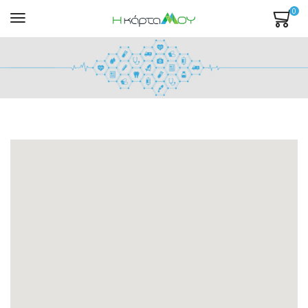
0
Mενού