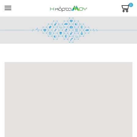
0
Mενού