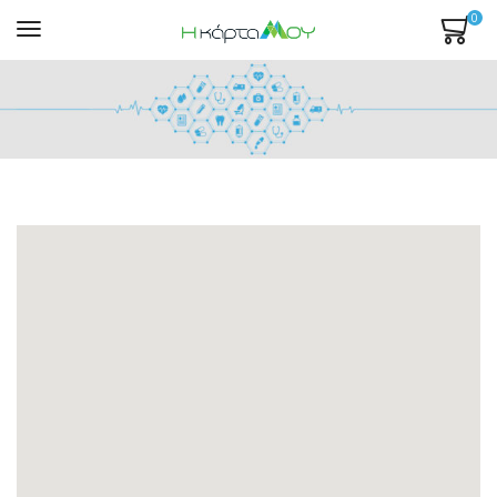
0
Mενού